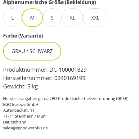
auswählen
Alphanumerische Größe (Bekleidung)
L
M
S
XL
XXL
auswählen
Farbe (Variante)
GRAU / SCHWARZ
Produktnummer:
DC-100001829
Herstellernummer:
0340169199
Gewicht:
5 kg
Herstellerangaben gemäß EU-Produktsicherheitsverordnung (GPSR):
EGO Europe GmbH
Autenbachstr. 11
71711 Steinheim / Murr
Deutschland
sales@egopowerplus.de