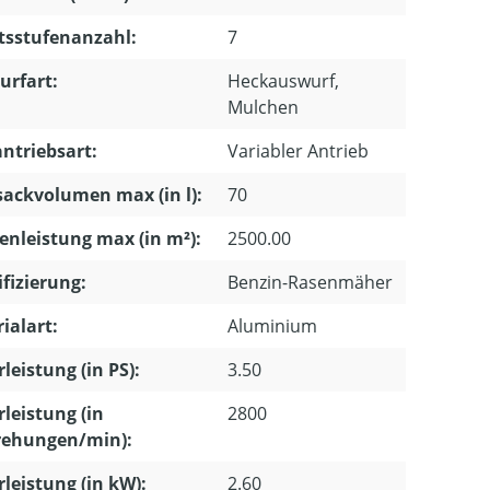
tsstufenanzahl:
7
urfart:
Heckauswurf,
Mulchen
ntriebsart:
Variabler Antrieb
ackvolumen max (in l):
70
enleistung max (in m²):
2500.00
ifizierung:
Benzin-Rasenmäher
ialart:
Aluminium
leistung (in PS):
3.50
leistung (in
2800
ehungen/min):
leistung (in kW):
2.60