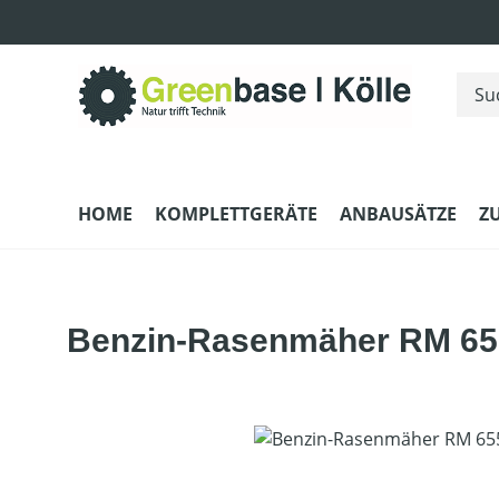
m Hauptinhalt springen
Zur Suche springen
Zur Hauptnavigation springen
HOME
KOMPLETTGERÄTE
ANBAUSÄTZE
Z
Benzin-Rasenmäher RM 65
Bildergalerie überspringen