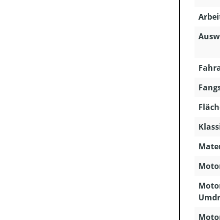
Arbei
Ausw
Fahra
Fangs
Fläch
Klass
Mater
Motor
Motor
Umdr
Motor