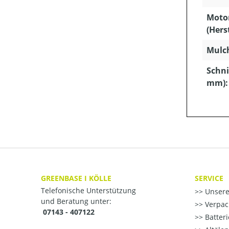
Moto
(Hers
Mulc
Schni
mm):
GREENBASE I KÖLLE
SERVICE
Telefonische Unterstützung
Unsere
und Beratung unter:
Verpac
07143 - 407122
Batter