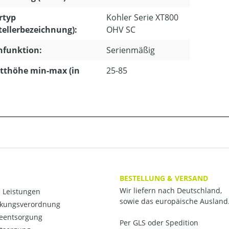
rtyp
Kohler Serie XT800
tellerbezeichnung):
OHV SC
hfunktion:
Serienmäßig
tthöhe min-max (in
25-85
BESTELLUNG & VERSAND
Wir liefern nach Deutschland,
 Leistungen
sowie das europäische Ausland
kungsverordnung
ieentsorgung
Per GLS oder Spedition