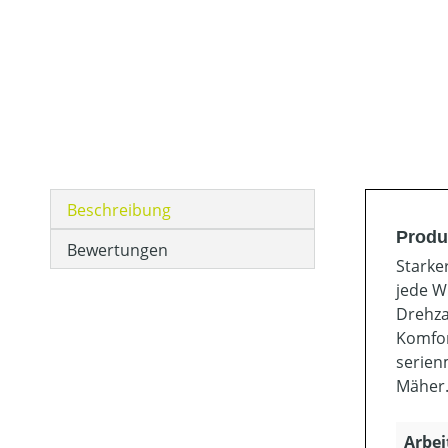
Beschreibung
Produ
Bewertungen
Starke
jede W
Drehza
Komfor
serien
Mäher
Arbei