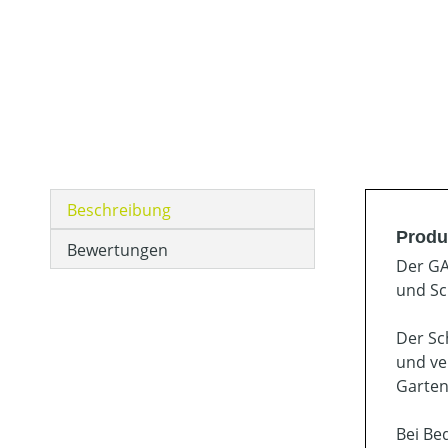
Beschreibung
Produ
Bewertungen
Der GA
und Sc
Der Sc
und ve
Garten
Bei Be