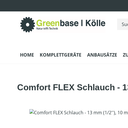
m Hauptinhalt springen
Zur Suche springen
Zur Hauptnavigation springen
HOME
KOMPLETTGERÄTE
ANBAUSÄTZE
Z
Comfort FLEX Schlauch - 13
Bildergalerie überspringen