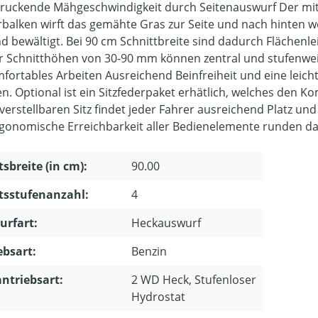
ruckende Mähgeschwindigkeit durch Seitenauswurf Der mi
balken wirft das gemähte Gras zur Seite und nach hinten 
nd bewältigt. Bei 90 cm Schnittbreite sind dadurch Flächenl
er Schnitthöhen von 30-90 mm können zentral und stufenwei
mfortables Arbeiten Ausreichend Beinfreiheit und eine leic
en. Optional ist ein Sitzfederpaket erhätlich, welches den K
verstellbaren Sitz findet jeder Fahrer ausreichend Platz und
gonomische Erreichbarkeit aller Bedienelemente runden da
tsbreite (in cm):
90.00
tsstufenanzahl:
4
urfart:
Heckauswurf
ebsart:
Benzin
ntriebsart:
2 WD Heck, Stufenloser
Hydrostat