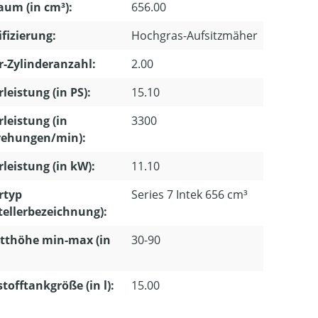
um (in cm³):
656.00
ifizierung:
Hochgras-Aufsitzmäher
-Zylinderanzahl:
2.00
leistung (in PS):
15.10
leistung (in
3300
ehungen/min):
leistung (in kW):
11.10
rtyp
Series 7 Intek 656 cm³
tellerbezeichnung):
tthöhe min-max (in
30-90
stofftankgröße (in l):
15.00