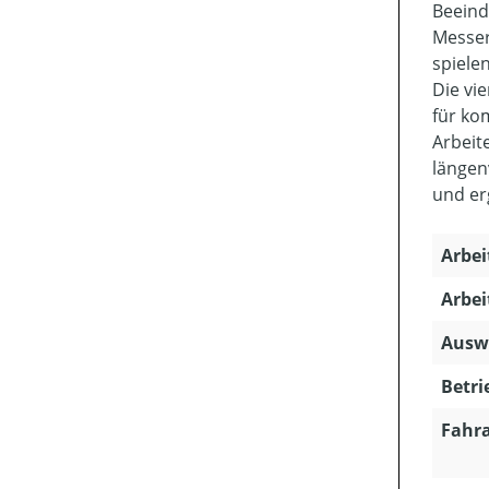
Beeind
Messer
spiele
Die vi
für ko
Arbeit
längen
und er
Arbei
Arbei
Ausw
Betri
Fahra