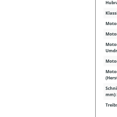
Hubra
Klass
Motor
Motor
Motor
Umdr
Motor
Moto
(Hers
Schni
mm):
Treib