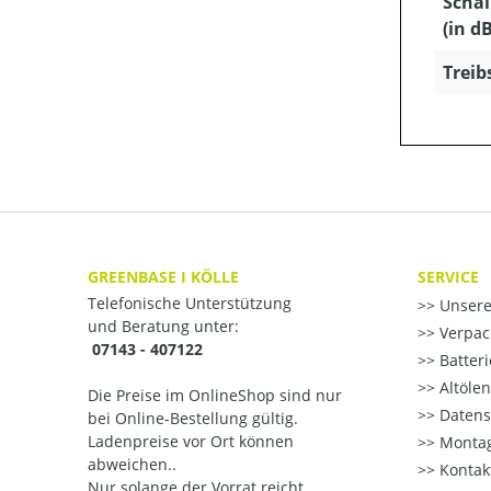
Schal
(in dB
Treib
GREENBASE I KÖLLE
SERVICE
Telefonische Unterstützung
Unsere
und Beratung unter:
Verpac
07143 - 407122
Batter
Altöle
Die Preise im OnlineShop sind nur
Datens
bei Online-Bestellung gültig.
Ladenpreise vor Ort können
Montag
abweichen..
Kontak
Nur solange der Vorrat reicht..