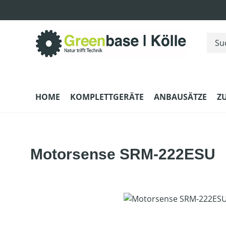
m Hauptinhalt springen
Zur Suche springen
Zur Hauptnavigation springen
HOME
KOMPLETTGERÄTE
ANBAUSÄTZE
Z
Motorsense SRM-222ESU
Bildergalerie überspringen