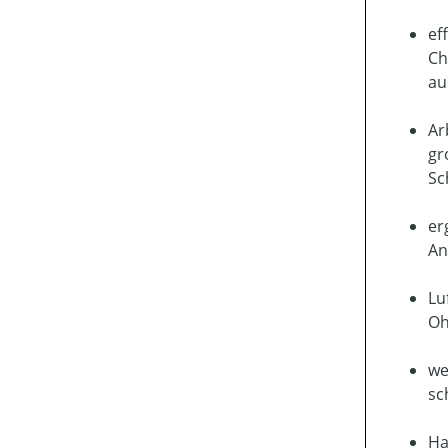
ef
Ch
au
Ar
gr
Sc
er
An
Lu
Oh
we
sc
Ha