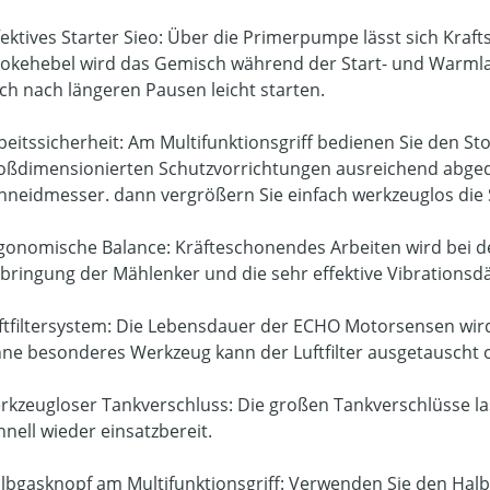
fektives Starter Sieo: Über die Primerpumpe lässt sich Kraf
okehebel wird das Gemisch während der Start- und Warmlau
ch nach längeren Pausen leicht starten.
beitssicherheit: Am Multifunktionsgriff bedienen Sie den S
oßdimensionierten Schutzvorrichtungen ausreichend abged
hneidmesser. dann vergrößern Sie einfach werkzeuglos die 
gonomische Balance: Kräfteschonendes Arbeiten wird bei
bringung der Mählenker und die sehr effektive Vibrationsd
ftfiltersystem: Die Lebensdauer der ECHO Motorsensen wird 
ne besonderes Werkzeug kann der Luftfilter ausgetauscht o
rkzeugloser Tankverschluss: Die großen Tankverschlüsse las
hnell wieder einsatzbereit.
lbgasknopf am Multifunktionsgriff: Verwenden Sie den Halb