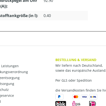
ldruckpegel am Ohr
92.90
(A)):
stofftankgröße (in l):
0.40
BESTELLUNG & VERSAND
Wir liefern nach Deutschland,
 Leistungen
sowie das europäische Ausland
kungsverordnung
ieentsorgung
Per GLS oder Spedition
ntsorgung
chutz
die Versandkosten finden Sie hi
eservice
t