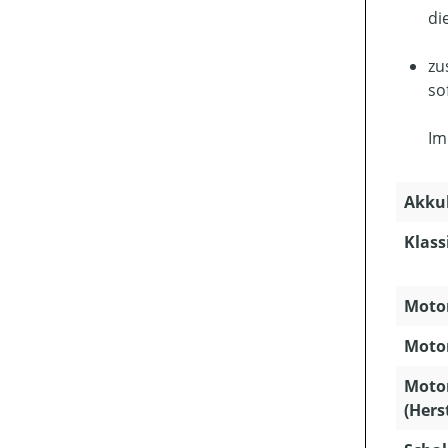
di
zu
so
Im
Akkuk
Klass
Motor
Motor
Moto
(Hers