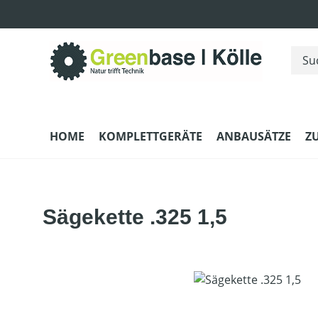
m Hauptinhalt springen
Zur Suche springen
Zur Hauptnavigation springen
HOME
KOMPLETTGERÄTE
ANBAUSÄTZE
Z
Sägekette .325 1,5
Bildergalerie überspringen