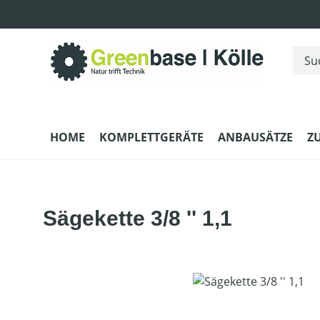
m Hauptinhalt springen
Zur Suche springen
Zur Hauptnavigation springen
HOME
KOMPLETTGERÄTE
ANBAUSÄTZE
Z
Sägekette 3/8 '' 1,1
Bildergalerie überspringen