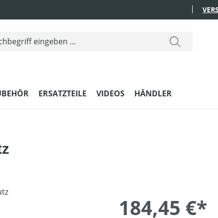
VER
UBEHÖR
ERSATZTEILE
VIDEOS
HÄNDLER
tz
184,45 €*