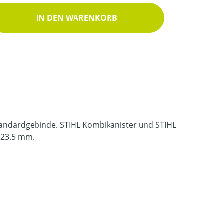
ib den gewünschten Wert ein oder benutz
IN DEN WARENKORB
andardgebinde. STIHL Kombikanister und STIHL
 >23.5 mm.