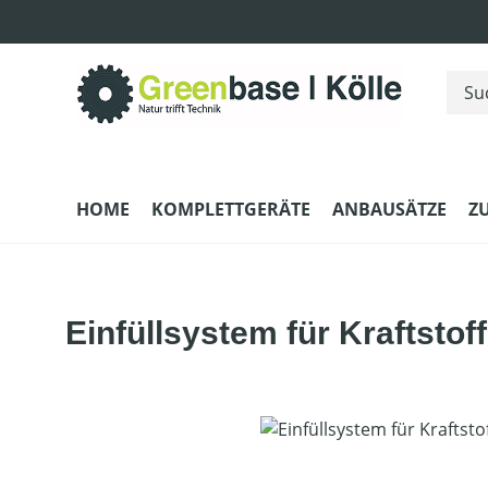
m Hauptinhalt springen
Zur Suche springen
Zur Hauptnavigation springen
HOME
KOMPLETTGERÄTE
ANBAUSÄTZE
Z
Einfüllsystem für Kraftstoff
Bildergalerie überspringen