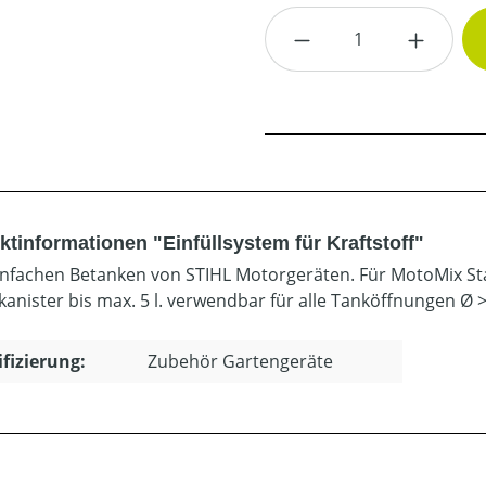
Produkt Anzahl: G
ktinformationen "Einfüllsystem für Kraftstoff"
nfachen Betanken von STIHL Motorgeräten. Für MotoMix St
kanister bis max. 5 l. verwendbar für alle Tanköffnungen Ø
ifizierung:
Zubehör Gartengeräte